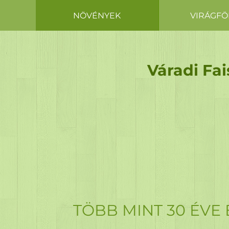
NÖVÉNYEK
VIRÁGFÖ
Váradi Fai
Váradi Fai
Váradi Fai
Váradi Fai
SZÉLES VÁLA
KÖNNYŰ MEGKÖZEL
TÖBB MINT 30 ÉVE 
TÁPANYAG UTÁ
Termékkínálatunkban hazai és import örökzö