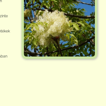
en
zinte
etékek
ában