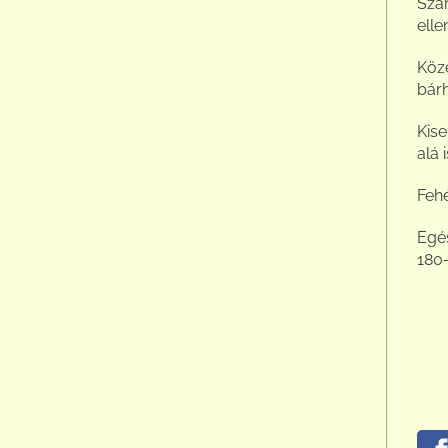
Szá
elle
Köze
bárh
Kise
alá 
Fehé
Egé
180