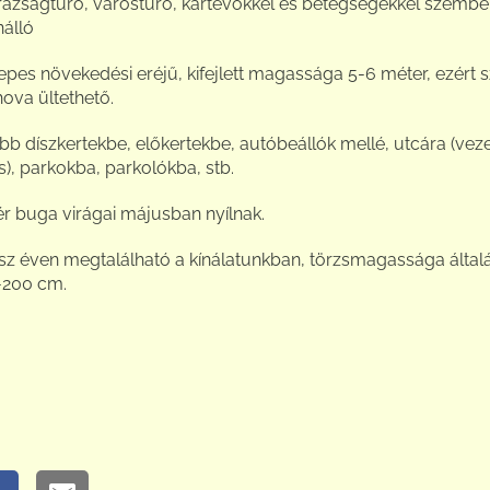
razságtűrő, várostűrő, kártevőkkel és betegségekkel szemb
nálló
pes növekedési eréjű, kifejlett magassága 5-6 méter, ezért s
ova ültethető.
bb díszkertekbe, előkertekbe, autóbeállók mellé, utcára (vez
is), parkokba, parkolókba, stb.
r buga virágai májusban nyílnak.
sz éven megtalálható a kínálatunkban, törzsmagassága által
-200 cm.