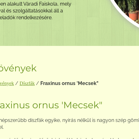
S...
en alakult Váradi Faiskola, mely
ölcsűek, évelő dísznövények,
llni, így kényelmesebb a be- és
 a vásárlóink segítségére állnak.
 virágföld, termesztőedény és
 és szolgáltatásokkal áll a
ápoldatok széles választékban
teladók rendelkezésére.
tyával is tud fizetni.
ató.
övények
/
/
Fraxinus ornus 'Mecsek"
vények
Díszfák
raxinus ornus 'Mecsek"
népszerűbb díszfák egyike, nyírás nélkül is nagyon szép gö
l.