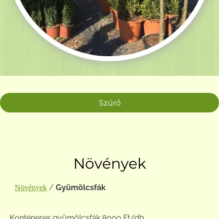
Szűrő
Növények
/
Gyümölcsfák
Növények
Konténeres gyümölcsfák 8000 Ft/db