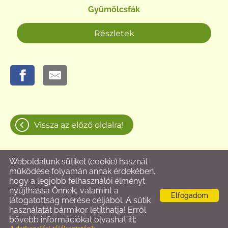
Gyümölcsfák
Részletek
Vissza az előző oldalra!
Weboldalunk sütiket (cookie) használ
működése folyamán annak érdekében,
© 2026 - Váradi Faiskola
hogy a legjobb felhasználói élményt
nyújthassa Önnek, valamint a
Elfogadom
l
l
Oldal információk
Adatkezelési tájékoztató
Impresszum
látogatottság mérése céljából. A sütik
használatát bármikor letilthatja! Erről
bővebb információkat olvashat itt: